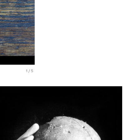
1
/
5