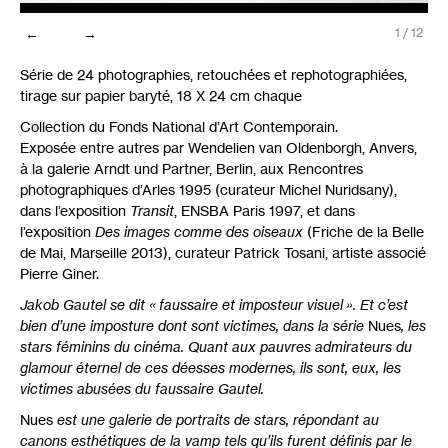
←
→
1
/
12
Série de 24 photographies, retouchées et rephotographiées,
tirage sur papier baryté, 18 X 24 cm chaque
Collection du Fonds National d’Art Contemporain.
Exposée entre autres par Wendelien van Oldenborgh, Anvers,
à la galerie Arndt und Partner, Berlin, aux Rencontres
photographiques d’Arles 1995 (curateur Michel Nuridsany),
dans l’exposition
Transit
,
ENSBA
Paris 1997, et dans
l’exposition
Des images comme des oiseaux
(Friche de la Belle
de Mai, Marseille 2013), curateur Patrick Tosani, artiste associé
Pierre Giner.
Jakob Gautel se dit «
faussaire et imposteur visuel
». Et c’est
bien d’une imposture dont sont victimes, dans la série
Nues
, les
stars féminins du cinéma. Quant aux pauvres admirateurs du
glamour éternel de ces déesses modernes, ils sont, eux, les
victimes abusées du faussaire Gautel.
Nues
est une galerie de portraits de stars, répondant au
canons esthétiques de la vamp tels qu’ils furent définis par le