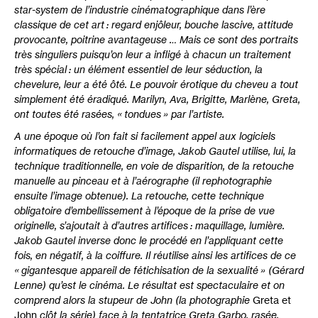
star-system de l’industrie cinématographique dans l’ère
classique de cet art : regard enjôleur, bouche lascive, attitude
provocante, poitrine avantageuse … Mais ce sont des portraits
très singuliers puisqu’on leur a infligé à chacun un traitement
très spécial : un élément essentiel de leur séduction, la
chevelure, leur a été ôté. Le pouvoir érotique du cheveu a tout
simplement été éradiqué. Marilyn, Ava, Brigitte, Marlène, Greta,
ont toutes été rasées, «
tondues
» par l’artiste.
A une époque où l’on fait si facilement appel aux logiciels
informatiques de retouche d’image, Jakob Gautel utilise, lui, la
technique traditionnelle, en voie de disparition, de la retouche
manuelle au pinceau et à l’aérographe (il rephotographie
ensuite l’image obtenue). La retouche, cette technique
obligatoire d’embellissement à l’époque de la prise de vue
originelle, s’ajoutait à d’autres artifices : maquillage, lumière.
Jakob Gautel inverse donc le procédé en l’appliquant cette
fois, en négatif, à la coiffure. Il réutilise ainsi les artifices de ce
«
gigantesque appareil de fétichisation de la sexualité
» (Gérard
Lenne) qu’est le cinéma. Le résultat est spectaculaire et on
comprend alors la stupeur de John (la photographie
Greta et
John
clôt la série) face à la tentatrice Greta Garbo, rasée.