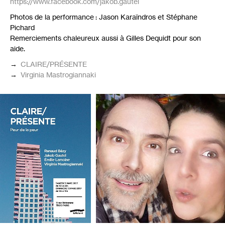
https://www.facebook.com/jakob.gautel
Photos de la performance : Jason Karaïndros et Stéphane
Pichard
Remerciements chaleureux aussi à Gilles Dequidt pour son
aide.
→
CLAIRE
/
PR
É
SENTE
→
Virginia Mastrogiannaki