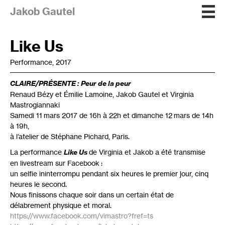
Jakob Gautel
Like Us
Performance, 2017
CLAIRE
/
PR
É
SENTE
: Peur de la peur
Renaud Bézy et Émilie Lamoine, Jakob Gautel et Virginia
Mastrogiannaki
Samedi 11 mars 2017 de 16h à 22h et dimanche 12 mars de 14h
à 19h,
à l’atelier de Stéphane Pichard, Paris.
La performance
Like Us
de Virginia et Jakob a été transmise
en livestream sur Facebook :
un selfie ininterrompu pendant six heures le premier jour, cinq
heures le second.
Nous finissons chaque soir dans un certain état de
délabrement physique et moral.
https://www.facebook.com/vimastro?fref=ts